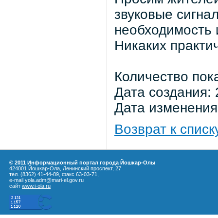
звуковые сигна
необходимость и
Никаких практи
Количество пок
Дата создания: 
Дата изменения:
Возврат к списк
© 2011 Информационный портал города Йошкар-Олы
424001 Йошкар-Ола, Ленинский проспект, 27
тел. (8362) 41-44-89, факс 63-03-71,
e-mail yola.adm@mari-el.gov.ru
сайт
www.i-ola.ru