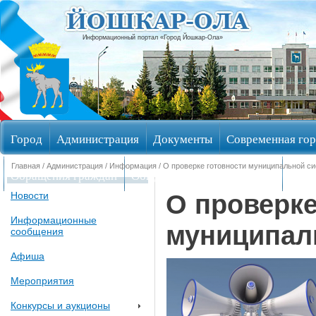
Информационный портал «Город Йошкар-Ола»
Город
Администрация
Документы
Современная гор
Главная
/
Администрация
/
Информация
/ О проверке готовности муниципальной с
Обращения граждан
Общественные обсуждения
Изби
О проверке
Новости
Информационные
муниципал
сообщения
Афиша
Мероприятия
Конкурсы и аукционы