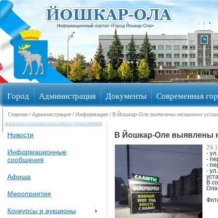
Информационный портал «Город Йошкар-Ола»
Город
Администрация
Документы
Современная гор
Главная
/
Администрация
/
Информация
/ В Йошкар-Оле выявлены незаконно уста
Избирательные округа
В Йошкар-Оле выявлены 
Новости
29.
Информационные
- ул
сообщения
- п
- пе
- ул
Афиша
уст
В с
Ола
Мероприятия
Фот
Конкурсы и аукционы