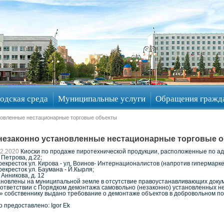
одская среда
Муниципальные услуги
Обращения гражд
новленные нестационарные торговые объекты
незаконно установленные нестационарные торговые 
12.2020
Киоски по продаже пиротехнической продукции, расположенные по ад
. Петрова, д.22;
ерекресток ул. Кирова - ул. Воинов- Интернационалистов (напротив гипермарк
рекресток ул. Баумана - Й.Кырля;
. Анникова, д. 12
ановлены на муниципальной земле в отсутствие правоустанавливающих доку
оответствии с Порядком демонтажа самовольно (незаконно) установленных н
» собственнику выдано требование о демонтаже объектов в добровольном по
о предоставлено: Igor Ek