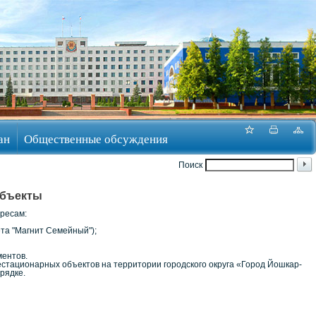
ан
Общественные обсуждения
Поиск
объекты
ресам:
ета "Магнит Семейный");
ментов.
естационарных объектов на территории городского округа «Город Йошкар-
рядке.