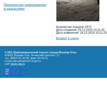
Прокуратура информирует
и разъясняет
Количество показов: 4472
Дата создания: 29.12.2020 15:11:25
Дата изменения: 29.12.2020 15:11:25
Возврат к списку
© 2011 Информационный портал города Йошкар-Олы
424001 Йошкар-Ола, Ленинский проспект, 27
тел. (8362) 41-44-89, факс 63-03-71,
e-mail yola.adm@mari-el.gov.ru
сайт
www.i-ola.ru