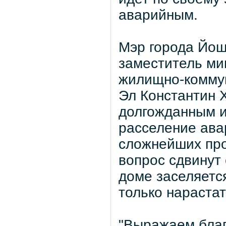
аварийным.
Мэр города Йош
заместитель ми
жилищно-коммун
Эл Константин 
долгожданным и
расселение ава
сложнейших про
вопрос сдвинут 
доме заселяется
только нарастат
"Выражаем благ