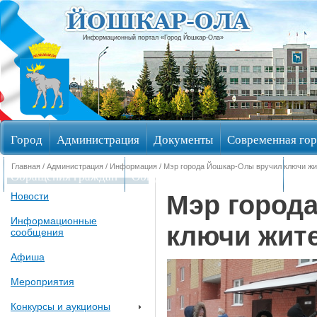
Информационный портал «Город Йошкар-Ола»
Город
Администрация
Документы
Современная гор
Главная
/
Администрация
/
Информация
/ Мэр города Йошкар-Олы вручил ключи ж
Обращения граждан
Общественные обсуждения
Изби
Мэр город
Новости
Информационные
ключи жит
сообщения
Афиша
Мероприятия
Конкурсы и аукционы