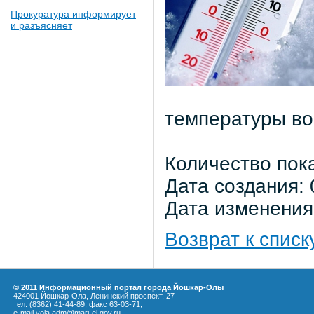
Прокуратура информирует
и разъясняет
температуры во
Количество пок
Дата создания: 
Дата изменения:
Возврат к списк
© 2011 Информационный портал города Йошкар-Олы
424001 Йошкар-Ола, Ленинский проспект, 27
тел. (8362) 41-44-89, факс 63-03-71,
e-mail yola.adm@mari-el.gov.ru