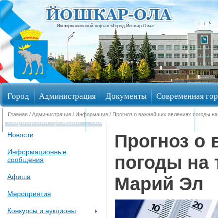
Информационный портал «Город Йошкар-Ола»
Город
Администрация
Документы
Современная гор
Главная
/
Администрация
/
Информация
/ Прогноз о важнейших явлениях погоды н
Обращения граждан
Общественные обсуждения
Изби
Прогноз о
Новости
Информационные
погоды на 
сообщения
Афиша
Марий Эл
Мероприятия
Конкурсы и аукционы