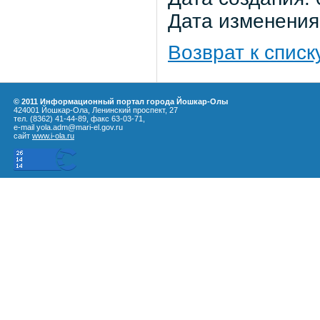
Дата изменения:
Возврат к списк
© 2011 Информационный портал города Йошкар-Олы
424001 Йошкар-Ола, Ленинский проспект, 27
тел. (8362) 41-44-89, факс 63-03-71,
e-mail yola.adm@mari-el.gov.ru
сайт
www.i-ola.ru