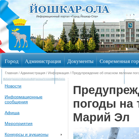
Информационный портал «Город Йошкар-Ола»
Город
Администрация
Документы
Современная гор
Главная
/
Администрация
/
Информация
/ Предупреждение об опасном явлении пог
Обращения граждан
Общественные обсуждения
Изби
Предупреж
Новости
Информационные
погоды на 
сообщения
Афиша
Марий Эл
Мероприятия
Конкурсы и аукционы