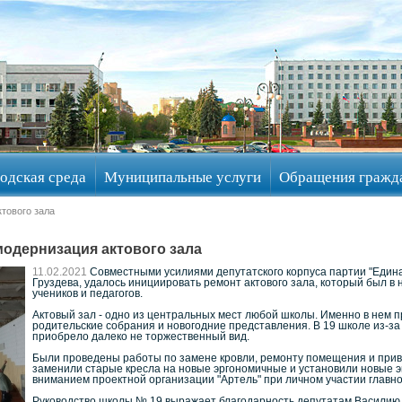
одская среда
Муниципальные услуги
Обращения гражд
тового зала
модернизация актового зала
11.02.2021
Совместными усилиями депутатского корпуса партии "Едина
Груздева, удалось инициировать ремонт актового зала, который был 
учеников и педагогов.
Актовый зал - одно из центральных мест любой школы. Именно в нем 
родительские собрания и новогодние представления. В 19 школе из-за
приобрело далеко не торжественный вид.
Были проведены работы по замене кровли, ремонту помещения и приве
заменили старые кресла на новые эргономичные и установили новые 
вниманием проектной организации "Артель" при личном участии главно
Руководство школы № 19 выражает благодарность депутатам Василию 