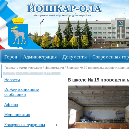
Информационный портал «Город Йошкар-Ола»
Город
Администрация
Документы
Современная гор
Главная
/
Администрация
/
Информация
/ В школе № 19 проведена модернизация ак
Избирательные округа
В школе № 19 проведена 
Новости
Информационные
сообщения
Афиша
Мероприятия
Конкурсы и аукционы