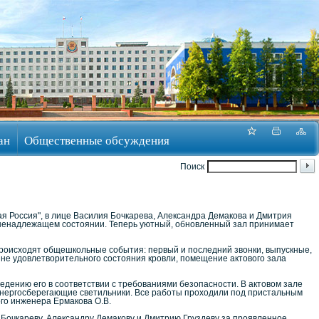
ан
Общественные обсуждения
Поиск
я Россия", в лице Василия Бочкарева, Александра Демакова и Дмитрия
в ненадлежащем состоянии. Теперь уютный, обновленный зал принимает
происходят общешкольные события: первый и последний звонки, выпускные,
 не удовлетворительного состояния кровли, помещение актового зала
дению его в соответствии с требованиями безопасности. В актовом зале
энергосберегающие светильники. Все работы проходили под пристальным
го инженера Ермакова О.В.
Бочкареву, Александру Демакову и Дмитрию Груздеву за проявленное