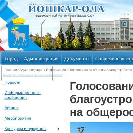
Информационный портал «Город Йошкар-Ола»
Город
Администрация
Документы
Современная гор
Главная
/
Администрация
/
Информация
/ Голосование за объекты благоустройств
Обращения граждан
Общественные обсуждения
Изби
Голосовани
Новости
Информационные
благоустро
сообщения
Афиша
на общеро
Мероприятия
Конкурсы и аукционы