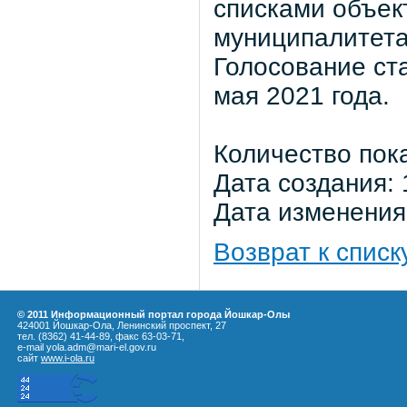
списками объек
муниципалитета
Голосование ста
мая 2021 года.
Количество пок
Дата создания: 
Дата изменения:
Возврат к списк
© 2011 Информационный портал города Йошкар-Олы
424001 Йошкар-Ола, Ленинский проспект, 27
тел. (8362) 41-44-89, факс 63-03-71,
e-mail yola.adm@mari-el.gov.ru
сайт
www.i-ola.ru