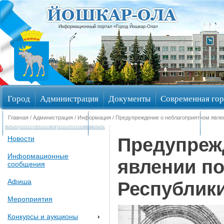
Информационный портал «Город Йошкар-Ола»
Город
Администрация
Документы
Современная гор
Главная
/
Администрация
/
Информация
/ Предупреждение о неблагоприятном явле
Обращения граждан
Общественные обсуждения
Изби
Предупреж
Новости
Информационные
явлении по
сообщения
Афиша
Республик
Мероприятия
Конкурсы и аукционы