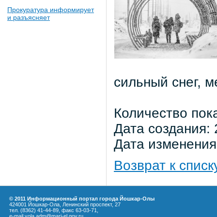
Прокуратура информирует
и разъясняет
сильный снег, м
Количество пок
Дата создания: 
Дата изменения:
Возврат к списк
© 2011 Информационный портал города Йошкар-Олы
424001 Йошкар-Ола, Ленинский проспект, 27
тел. (8362) 41-44-89, факс 63-03-71,
e-mail yola.adm@mari-el.gov.ru