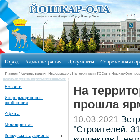
Информационный портал «Город Йошкар-Ола»
Город
Администрация
Документы
Современная гор
Главная
/
Администрация
/
Информация
/ На территории ТОСов в Йошкар-Оле про
Обращения граждан
Общественные обсуждения
Изби
На террит
Новости
Информационные
прошла ярм
сообщения
Афиша
10.03.2021
Встр
Мероприятия
"Строителей, 31
Конкурсы и аукционы
коллектив Цент