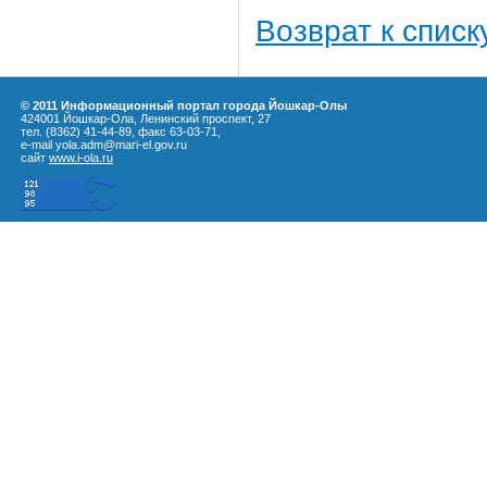
Возврат к списк
© 2011 Информационный портал города Йошкар-Олы
424001 Йошкар-Ола, Ленинский проспект, 27
тел. (8362) 41-44-89, факс 63-03-71,
e-mail yola.adm@mari-el.gov.ru
сайт
www.i-ola.ru