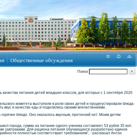
ан
Общественные обсуждения
Поиск
качества питания детей младших классов, для которых с 1 сентября 2020
ьского комитета выступили в роли своих детей и продегустировали блюда
ть вкус и качество еды и поделились своими впечатлениями.
 горячее блюдо. Оно оказалось вкусным, претензий нет. Моим детям
кол города, сумма на питание одного ученика составляет 53 рубля 35 коп.
ми завтраками. Для рациона питания обучающихся разработано единое
ийности полностью соответствуют требованиям", - рассказал Антон