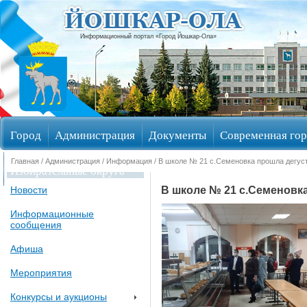
Информационный портал «Город Йошкар-Ола»
Город
Администрация
Документы
Современная гор
Главная
/
Администрация
/
Информация
/ В школе № 21 с.Семеновка прошла дегус
Избирательные округа
В школе № 21 с.Семеновк
Новости
Информационные
сообщения
Афиша
Мероприятия
Конкурсы и аукционы