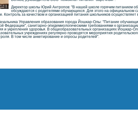
Директор школы Юрий Антропов: "В нашей школе горячим питанием обе
обсуждаются с родителями обучающихся. Для этого на официальном са
 Контроль за качеством и организацией питания школьников осуществляет в
ачальника Управления образования города Йошкар-Олы: "Питание обучающи
кой Федерации", санитарно-эпидемиологическими требованиями к организац
ия и укрепления здоровья. В общеобразовательных организациях Йошкар-Олы
разовательных учреждениях регулярно проводятся мероприятия родительског
роля. В том числе анкетирование и опросы родителей".