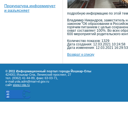
Прокуратура информирует
и разъясняет
подробную информацию по этой теме.
Владимир Никандров, заместитель н
законом "Об образовании в Российс
горячим питанием с целью сохранен
охват составляет 100%. Во всех об
600 мероприятий родительского конт
Количество показов: 1329
Дата создания: 12.03.2021 10:24:58
Дата изменения: 12.03.2021 16:29:53
Возврат к списку
© 2011 Информационный портал города Йошкар-Олы
424001 Йошкар-Ола, Ленинский проспект, 27
тел. (8362) 41-44-89, факс 63-03-71,
e-mail yola.adm@mari-el.gov.ru
сайт
www.i-ola.ru