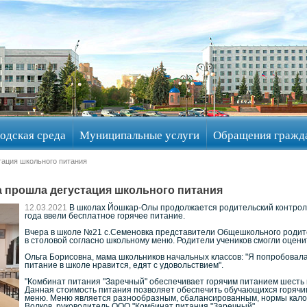
одская среда
Муниципальные услуги
Обращения гражд
тация школьного питания
а прошла дегустация школьного питания
12.03.2021
В школах Йошкар-Олы продолжается родительский контроль 
года ввели бесплатное горячее питание.
Вчера в школе №21 с.Семеновка представители Общешкольного родител
в столовой согласно школьному меню. Родители учеников смогли оцени
Ольга Борисовна, мама школьников начальных классов: "Я попробовала
питание в школе нравится, едят с удовольствием".
"Комбинат питания "Заречный" обеспечивает горячим питанием шесть ш
Данная стоимость питания позволяет обеспечить обучающихся горячи
меню. Меню является разнообразным, сбалансированным, нормы калор
Волков, руководитель ООО "Комбинат питания "Заречный".