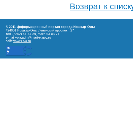
Возврат к списк
© 2011 Информационный портал города Йошкар-Олы
424001 Йошкар-Ола, Ленинский проспект, 27
тел. (8362) 41-44-89, факс 63-03-71,
e-mail yola.adm@mari-el.gov.ru
сайт
www.i-ola.ru