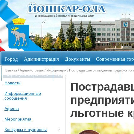
Информационный портал «Город Йошкар-Ола»
Город
Администрация
Документы
Современная гор
Главная
/
Администрация
/
Информация
/ Пострадавшие от пандемии предприятия 
Обращения граждан
Общественные обсуждения
Изби
Пострадав
Новости
Информационные
предприят
сообщения
Афиша
льготные 
Мероприятия
Конкурсы и аукционы