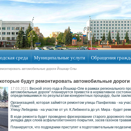
одская среда
Муниципальные услуги
Обращения гражд
 ремонтировать автомобильные дороги Йошкар-Олы
 которые будут ремонтировать автомобильные дорог
17.03.2021
Весной этого года в Йошкар-Оле в рамках регионального пр
автомобильные дороги" планируется привести в нормативное состояни
определившимися по результатам конкурентных процедур, были заклю
Организацией, которая займётся ремонтом улицы Панфилова - на участ
Плюс".
Улицу Лебедева - на участке от ул. К.Либкнехта до ул. Мира - будет ре
В ходе ремонта будет проведено фрезерование старого дорожного пок
укладка двух слоев асфальтобетонного покрытия, засев газонов трава
Планируется, что подрядчики приступят к подготовительным геодезиче