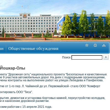
ан
Общественные обсуждения
Поиск
и Йошкар-Олы
оекта "Дорожная сеть" национального проекта "Безопасные и качественные
е 9 участков автомобильных дорог. На днях с подрядными организациями,
чены контракты на выполнение работ на улицах Лебедева и Панфилова.
ке от 1-го пер. Л. Чайкиной до ул. Первомайской- стало ООО "Комфорт
монтировать ООО "Тиса".
рытия, демонтаж и установка бортовых камней, переустройство колодцев,
ми и нанесение дорожной разметки.
ским работам с 15 апреля 2021 года.