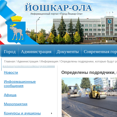
Информационный портал «Город Йошкар-Ола»
Город
Администрация
Документы
Современная гор
Главная
/
Администрация
/
Информация
/ Определены подрядчики, которые будут
Избирательные округа
Определены подрядчики,
Новости
Информационные
сообщения
Афиша
Мероприятия
Конкурсы и аукционы