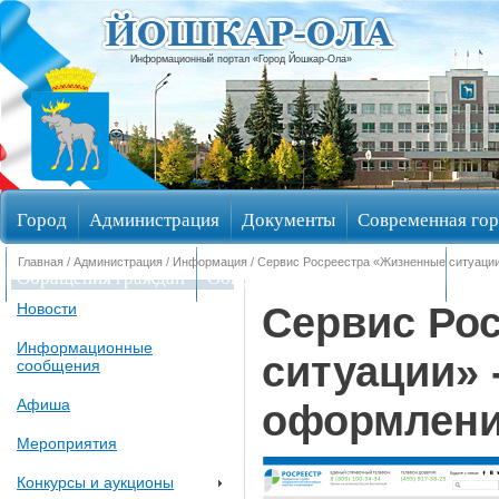
Информационный портал «Город Йошкар-Ола»
Город
Администрация
Документы
Современная гор
Главная
/
Администрация
/
Информация
/ Сервис Росреестра «Жизненные ситуаци
Обращения граждан
Общественные обсуждения
Изби
Сервис Ро
Новости
Информационные
ситуации» 
сообщения
Афиша
оформлени
Мероприятия
Конкурсы и аукционы