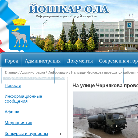
Информационный портал «Город Йошкар-Ола»
Город
Администрация
Документы
Современная гор
Главная
/
Администрация
/
Информация
/ На улице Чернякова проводятся работы п
Обращения граждан
Общественные обсуждения
Изби
На улице Чернякова прово
Новости
Информационные
сообщения
Афиша
Мероприятия
Конкурсы и аукционы