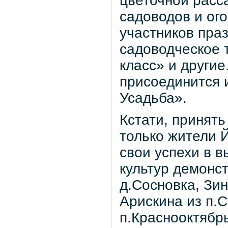
цветочной расс
садоводов и ог
участников пра
садоводческое 
класс» и другие
присоединится 
Усадьба».
Кстати, принять
только жители 
свои успехи в 
культур демонс
д.Сосновка, Зи
Арискина из п.
п.Краснооктябрь