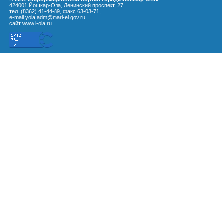
424001 Йошкар-Ола, Ленинский проспект, 27
тел. (8362) 41-44-89, факс 63-03-71,
e-mail yola.adm@mari-el.gov.ru
сайт
www.i-ola.ru