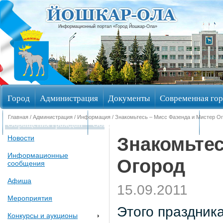
Информационный портал «Город Йошкар-Ола»
Город
Администрация
Документы
Современная гор
Главная
/
Администрация
/
Информация
/ Знакомьтесь – Мисс Фазенда и Мистер О
Обращения граждан
Общественные обсуждения
Изби
Знакомьтес
Новости
Информационные
Огород
сообщения
Афиша
15.09.2011
Мероприятия
Этого праздника
Конкурсы и аукционы