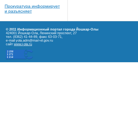
Прокуратура информирует
и разъясняет
© 2011 Информационный портал города Йошкар-Олы
424001 Йошкар-Ола, Ленинский проспект, 27
тел. (8362) 41-44-89, факс 63-03-71,
e-mail yola.adm@mari-el.gov.ru
сайт
www.i-ola.ru