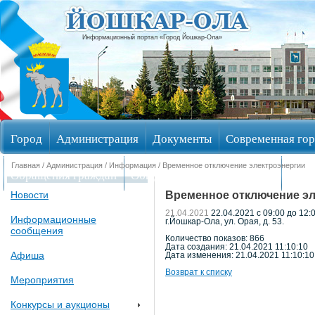
Информационный портал «Город Йошкар-Ола»
Город
Администрация
Документы
Современная гор
Главная
/
Администрация
/
Информация
/ Временное отключение электроэнергии
Обращения граждан
Общественные обсуждения
Изби
Временное отключение эл
Новости
21.04.2021
22.04.2021 с 09:00 до 12
Информационные
г.Йошкар-Ола, ул. Орая, д. 53.
сообщения
Количество показов: 866
Дата создания: 21.04.2021 11:10:10
Афиша
Дата изменения: 21.04.2021 11:10:10
Возврат к списку
Мероприятия
Конкурсы и аукционы