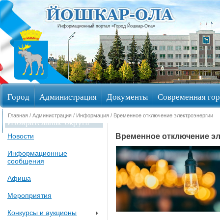
Информационный портал «Город Йошкар-Ола»
Город
Администрация
Документы
Современная гор
Главная
/
Администрация
/
Информация
/ Временное отключение электроэнергии
Избирательные округа
Временное отключение эл
Новости
Информационные
сообщения
Афиша
Мероприятия
Конкурсы и аукционы