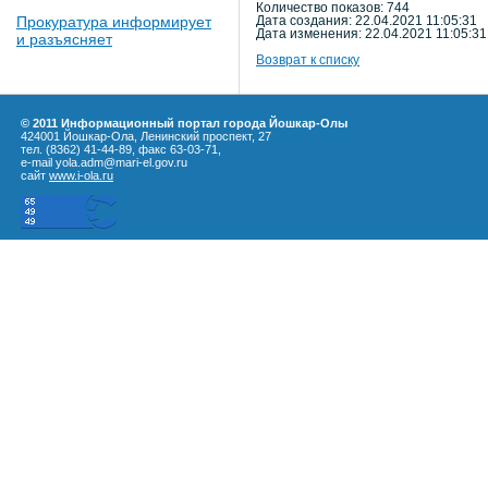
Количество показов: 744
Прокуратура информирует
Дата создания: 22.04.2021 11:05:31
Дата изменения: 22.04.2021 11:05:31
и разъясняет
Возврат к списку
© 2011 Информационный портал города Йошкар-Олы
424001 Йошкар-Ола, Ленинский проспект, 27
тел. (8362) 41-44-89, факс 63-03-71,
e-mail yola.adm@mari-el.gov.ru
сайт
www.i-ola.ru