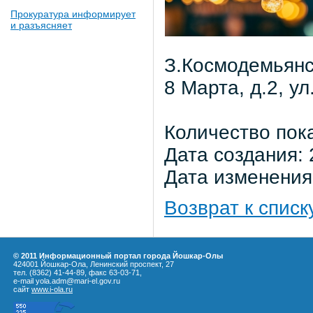
Прокуратура информирует
и разъясняет
З.Космодемьянско
8 Марта, д.2, ул
Количество пок
Дата создания: 
Дата изменения:
Возврат к списк
© 2011 Информационный портал города Йошкар-Олы
424001 Йошкар-Ола, Ленинский проспект, 27
тел. (8362) 41-44-89, факс 63-03-71,
e-mail yola.adm@mari-el.gov.ru
сайт
www.i-ola.ru