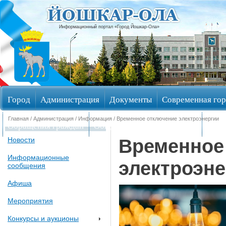
Информационный портал «Город Йошкар-Ола»
Город
Администрация
Документы
Современная гор
Главная
/
Администрация
/
Информация
/ Временное отключение электроэнергии
Обращения граждан
Общественные обсуждения
Изби
Временное
Новости
Информационные
электроэне
сообщения
Афиша
Мероприятия
Конкурсы и аукционы