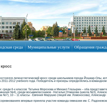
одская среда
Муниципальные услуги
Обращения гражд
 кросс
состоялся легкоатлетический кросс среди школьников города Йошкар-Олы, 
 2011-2012 учебного года. Победитель и призеры определялись в командном 
: среди 6-х классов: Татьяна Морозова и Михаил Глазырин – оба представит
мназия №4), среди восьмиклассников - Наталья Отмахова (школа №3), Алексей
а №7), 10 – 11 классы - Евгения Марушко (лицей им. Ломоносова), Александр
соревнованиях впервые приняла участие команда гимназии им. С. Радонежско