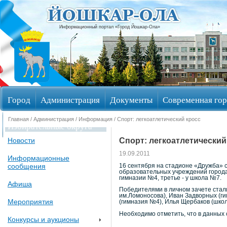
Информационный портал «Город Йошкар-Ола»
Город
Администрация
Документы
Современная гор
Главная
/
Администрация
/
Информация
/ Спорт: легкоатлетический кросс
Избирательные округа
Спорт: легкоатлетический
Новости
19.09.2011
Информационные
сообщения
16 сентября на стадионе «Дружба» 
образовательных учреждений города
гимназии №4, третье - у школа №7.
Афиша
Победителями в личном зачете стали
им.Ломоносова), Иван Задворных (ги
Мероприятия
(гимназия №4), Илья Щербаков (школ
Необходимо отметить, что в данных 
Конкурсы и аукционы