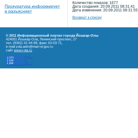
Количество показов: 1677
Прокуратура информирует
Дата создания: 20.09.2011 08:31:41
Дата изменения: 20.09.2011 08:31:55
и разъясняет
Возврат к списку
© 2011 Информационный портал города Йошкар-Олы
424001 Йошкар-Ола, Ленинский проспект, 27
тел. (8362) 41-44-89, факс 63-03-71,
e-mail yola.adm@mari-el.gov.ru
сайт
www.i-ola.ru