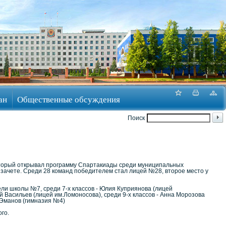
ан
Общественные обсуждения
Поиск
который открывал программу Спартакиады среди муниципальных
зачете. Среди 28 команд победителем стал лицей №28, второе место у
ели школы №7, среди 7-х классов - Юлия Куприянова (лицей
 Васильев (лицей им.Ломоносова), среди 9-х классов - Анна Морозова
 Эманов (гимназия №4)
го.