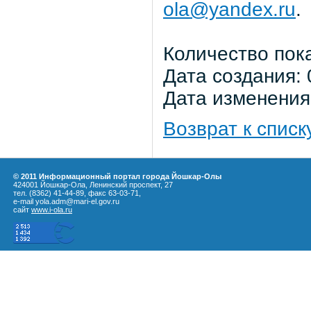
ola@yandex.ru
.
Количество пок
Дата создания: 
Дата изменения:
Возврат к списк
© 2011 Информационный портал города Йошкар-Олы
424001 Йошкар-Ола, Ленинский проспект, 27
тел. (8362) 41-44-89, факс 63-03-71,
e-mail yola.adm@mari-el.gov.ru
сайт
www.i-ola.ru