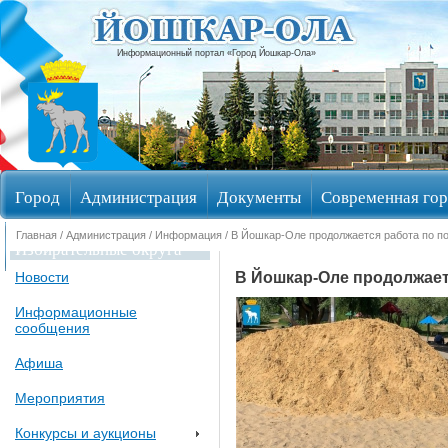
Информационный портал «Город Йошкар-Ола»
Город
Администрация
Документы
Современная гор
Главная
/
Администрация
/
Информация
/ В Йошкар-Оле продолжается работа по по
Избирательные округа
В Йошкар-Оле продолжает
Новости
Информационные
сообщения
Афиша
Мероприятия
Конкурсы и аукционы