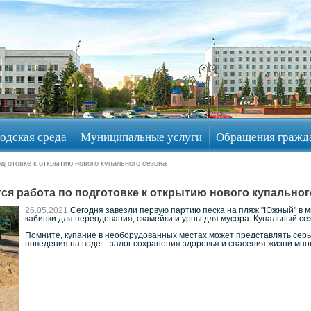
одская среда
Муниципальные услуги
Обращения гражд
дготовке к открытию нового купального сезона
ся работа по подготовке к открытию нового купальног
26.05.2021
Сегодня завезли первую партию песка на пляж "Южный" в м
кабинки для переодевания, скамейки и урны для мусора. Купальный се
Помните, купание в необорудованных местах может представлять сер
поведения на воде – залог сохранения здоровья и спасения жизни мно