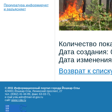
Прокуратура информирует
и разъясняет
Количество пок
Дата создания: 
Дата изменения:
Возврат к списк
© 2011 Информационный портал города Йошкар-Олы
424001 Йошкар-Ола, Ленинский проспект, 27
тел. (8362) 41-44-89, факс 63-03-71,
e-mail yola.adm@mari-el.gov.ru
сайт
www.i-ola.ru