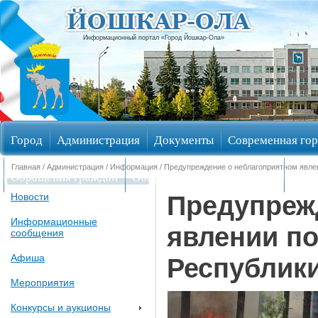
Информационный портал «Город Йошкар-Ола»
Город
Администрация
Документы
Современная гор
Главная
/
Администрация
/
Информация
/ Предупреждение о неблагоприятном явле
Обращения граждан
Общественные обсуждения
Изби
Предупреж
Новости
Информационные
явлении по
сообщения
Афиша
Республик
Мероприятия
Конкурсы и аукционы