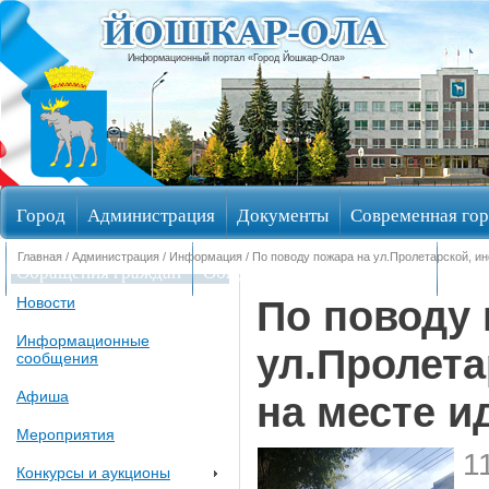
Информационный портал «Город Йошкар-Ола»
Город
Администрация
Документы
Современная гор
Главная
/
Администрация
/
Информация
/ По поводу пожара на ул.Пролетарской, 
Обращения граждан
Общественные обсуждения
Изби
По поводу 
Новости
Информационные
ул.Пролета
сообщения
Афиша
на месте 
Мероприятия
1
Конкурсы и аукционы