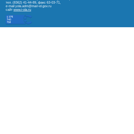
тел. (8362) 41-44-89, факс 63-03-71,
e-mail yola.adm@mari-el.gov.ru
сайт
www.i-ola.ru