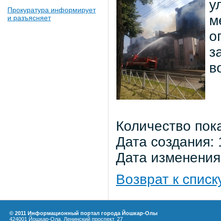
у
Прокуратура информирует
м
и разъясняет
о
з
в
Количество пок
Дата создания: 
Дата изменения:
Возврат к списк
© 2011 Информационный портал города Йошкар-Олы
424001 Йошкар-Ола, Ленинский проспект, 27