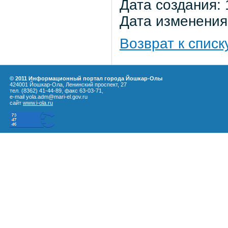
Дата создания: 
Дата изменения:
Возврат к списк
© 2011 Информационный портал города Йошкар-Олы
424001 Йошкар-Ола, Ленинский проспект, 27
тел. (8362) 41-44-89, факс 63-03-71,
e-mail yola.adm@mari-el.gov.ru
сайт
www.i-ola.ru