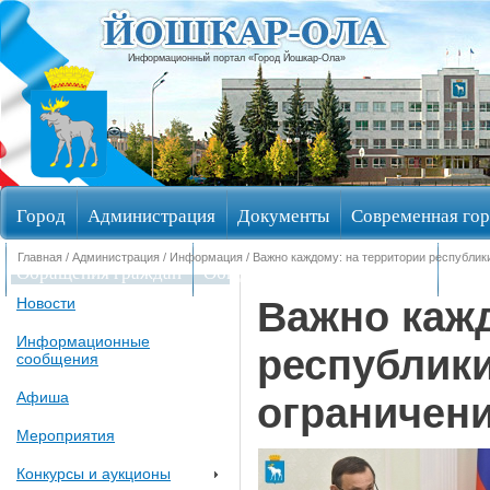
Информационный портал «Город Йошкар-Ола»
Город
Администрация
Документы
Современная гор
Главная
/
Администрация
/
Информация
/ Важно каждому: на территории республик
Обращения граждан
Общественные обсуждения
Изби
Важно кажд
Новости
Информационные
республики
сообщения
Афиша
ограничен
Мероприятия
Конкурсы и аукционы