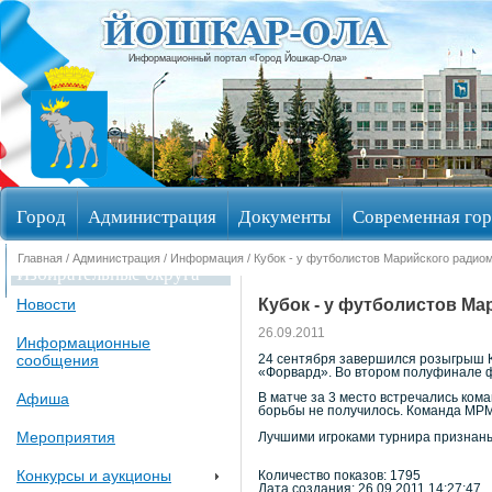
Информационный портал «Город Йошкар-Ола»
Город
Администрация
Документы
Современная гор
Главная
/
Администрация
/
Информация
/ Кубок - у футболистов Марийского радио
Избирательные округа
Кубок - у футболистов М
Новости
26.09.2011
Информационные
сообщения
24 сентября завершился розыгрыш К
«Форвард». Во втором полуфинале 
Афиша
В матче за 3 место встречались ком
борьбы не получилось. Команда МРМ
Мероприятия
Лучшими игроками турнира признаны
Конкурсы и аукционы
Количество показов: 1795
Дата создания: 26.09.2011 14:27:47