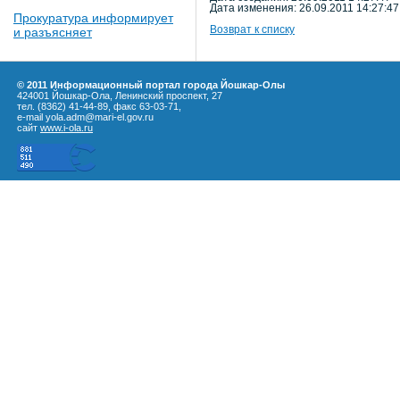
Дата изменения: 26.09.2011 14:27:47
Прокуратура информирует
Возврат к списку
и разъясняет
© 2011 Информационный портал города Йошкар-Олы
424001 Йошкар-Ола, Ленинский проспект, 27
тел. (8362) 41-44-89, факс 63-03-71,
e-mail yola.adm@mari-el.gov.ru
сайт
www.i-ola.ru