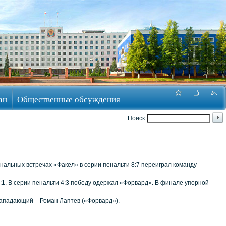
ан
Общественные обсуждения
Поиск
альных встречах «Факел» в серии пенальти 8:7 переиграл команду
:1. В серии пенальти 4:3 победу одержал «Форвард». В финале упорной
нападающий – Роман Лаптев («Форвард»).