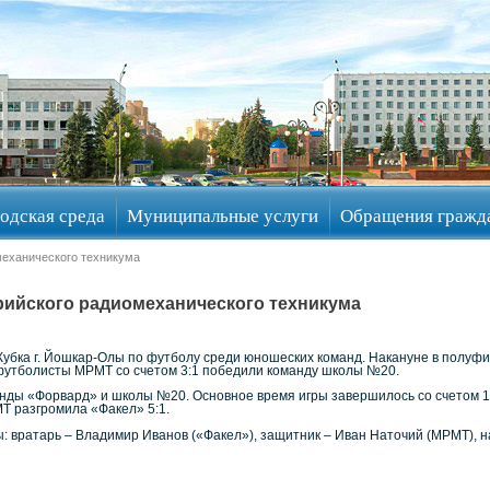
одская среда
Муниципальные услуги
Обращения гражд
механического техникума
арийского радиомеханического техникума
убка г. Йошкар-Олы по футболу среди юношеских команд. Накануне в полуфин
футболисты МРМТ со счетом 3:1 победили команду школы №20.
анды «Форвард» и школы №20. Основное время игры завершилось со счетом 1
Т разгромила «Факел» 5:1.
: вратарь – Владимир Иванов («Факел»), защитник – Иван Наточий (МРМТ), 