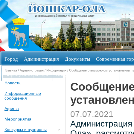
Информационный портал «Город Йошкар-Ола»
Город
Администрация
Документы
Современная гор
Главная
/
Администрация
/
Информация
/ Сообщение о возможном установлении пу
Обращения граждан
Общественные обсуждения
Изби
Сообщение
Новости
Информационные
установлен
сообщения
Афиша
07.07.2021
Мероприятия
Администрация 
Конкурсы и аукционы
Ола», рассмотр