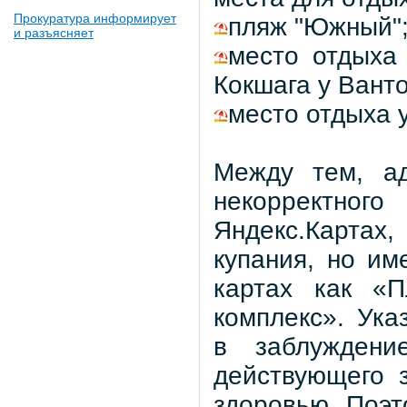
Прокуратура информирует
пляж "Южный"
и разъясняет
место отдыха
Кокшага у Ванто
место отдыха у
Между тем, ад
некорректно
Яндекс.Картах,
купания, но и
картах как «
комплекс». Ука
в заблуждени
действующего 
здоровью. Поэт