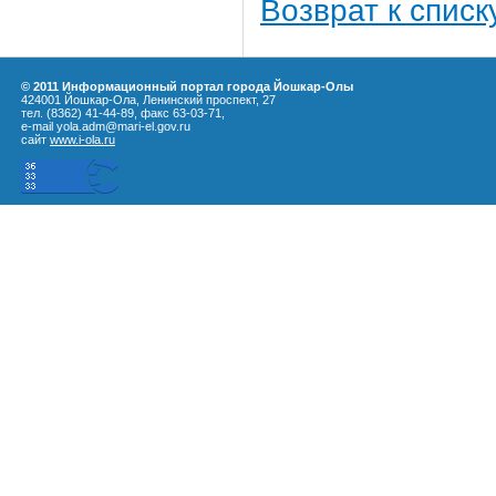
Возврат к списк
© 2011 Информационный портал города Йошкар-Олы
424001 Йошкар-Ола, Ленинский проспект, 27
тел. (8362) 41-44-89, факс 63-03-71,
e-mail yola.adm@mari-el.gov.ru
сайт
www.i-ola.ru