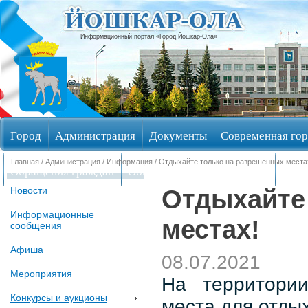
Информационный портал «Город Йошкар-Ола»
Город
Администрация
Документы
Современная гор
Главная
/
Администрация
/
Информация
/ Отдыхайте только на разрешенных места
Обращения граждан
Общественные обсуждения
Изби
Отдыхайте
Новости
Информационные
местах!
сообщения
Афиша
08.07.2021
Мероприятия
На территории
Конкурсы и аукционы
места для отдых