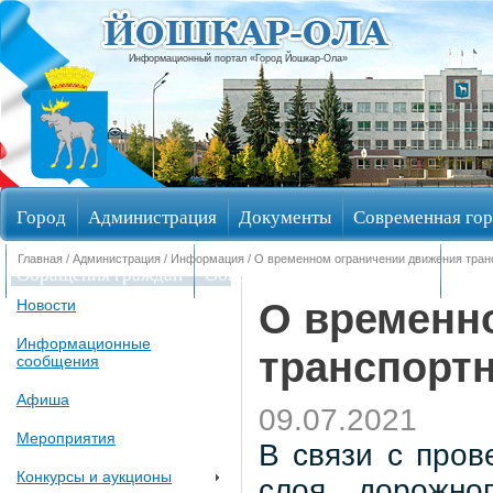
Информационный портал «Город Йошкар-Ола»
Город
Администрация
Документы
Современная гор
Главная
/
Администрация
/
Информация
/ О временном ограничении движения тран
Обращения граждан
Общественные обсуждения
Изби
О временн
Новости
Информационные
транспорт
сообщения
Афиша
09.07.2021
Мероприятия
В связи с пров
Конкурсы и аукционы
слоя дорожно