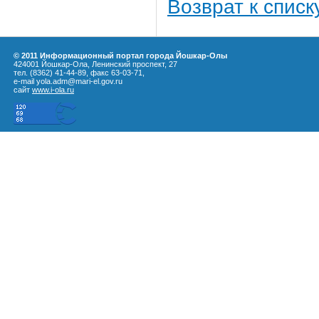
Возврат к списк
© 2011 Информационный портал города Йошкар-Олы
424001 Йошкар-Ола, Ленинский проспект, 27
тел. (8362) 41-44-89, факс 63-03-71,
e-mail yola.adm@mari-el.gov.ru
сайт
www.i-ola.ru