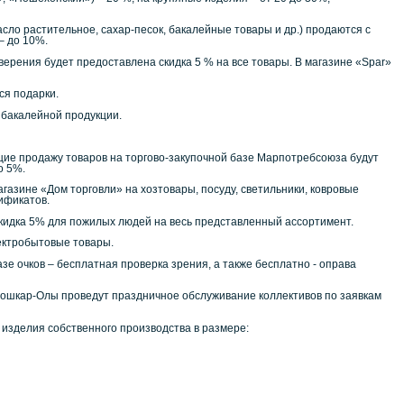
ло растительное, сахар-песок, бакалейные товары и др.) продаются с
– до 10%.
товерения будет предоставлена скидка 5 % на все товары. В магазине «Spar»
ся подарки.
 бакалейной продукции.
е продажу товаров на торгово-закупочной базе Марпотребсоюза будут
о 5%.
азине «Дом торговли» на хозтовары, посуду, светильники, ковровые
ификатов.
 скидка 5% для пожилых людей на весь представленный ассортимент.
лектробытовые товары.
е очков – бесплатная проверка зрения, а также бесплатно - оправа
Йошкар-Олы проведут праздничное обслуживание коллективов по заявкам
 изделия собственного производства в размере: