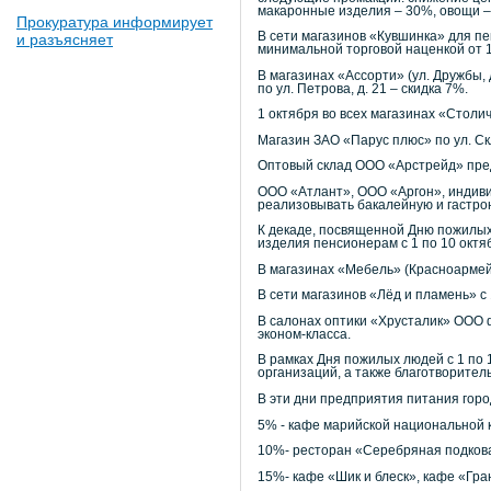
макаронные изделия – 30%, овощи – 
Прокуратура информирует
В сети магазинов «Кувшинка» для пе
и разъясняет
минимальной торговой наценкой от 1
В магазинах «Ассорти» (ул. Дружбы, 
по ул. Петрова, д. 21 – скидка 7%.
1 октября во всех магазинах «Столи
Магазин ЗАО «Парус плюс» по ул. Ск
Оптовый склад ООО «Арстрейд» предо
ООО «Атлант», ООО «Аргон», индив
реализовывать бакалейную и гастрон
К декаде, посвященной Дню пожилых 
изделия пенсионерам с 1 по 10 октя
В магазинах «Мебель» (Красноармейс
В сети магазинов «Лёд и пламень» с
В салонах оптики «Хрусталик» ООО ф
эконом-класса.
В рамках Дня пожилых людей с 1 по
организаций, а также благотворител
В эти дни предприятия питания горо
5% - кафе марийской национальной 
10%- ресторан «Серебряная подкова
15%- кафе «Шик и блеск», кафе «Гра