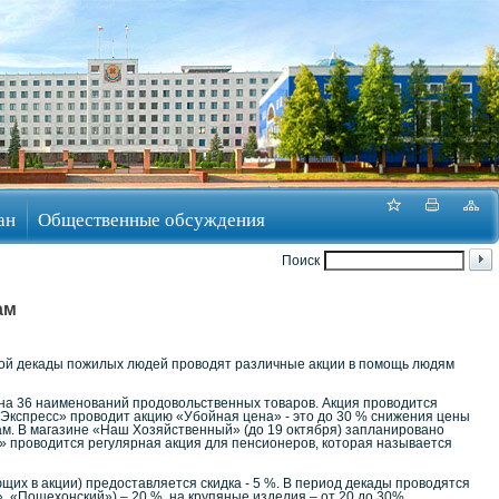
ан
Общественные обсуждения
Поиск
ам
нной декады пожилых людей проводят различные акции в помощь людям
на 36 наименований продовольственных товаров. Акция проводится
ш Экспресс» проводит акцию «Убойная цена» - это до 30 % снижения цены
ам. В магазине «Наш Хозяйственный» (до 19 октября) запланировано
» проводится регулярная акция для пенсионеров, которая называется
щих в акции) предоставляется скидка - 5 %. В период декады проводятся
», «Пошехонский») – 20 %, на крупяные изделия – от 20 до 30%,