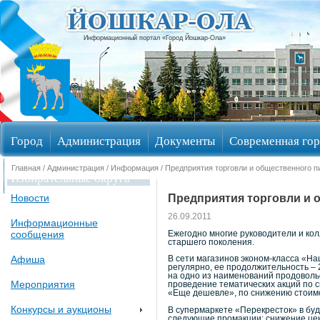
Информационный портал «Город Йошкар-Ола»
Город
Администрация
Документы
Современная гор
Главная
/
Администрация
/
Информация
/ Предприятия торговли и общественного п
Избирательные округа
Предприятия торговли и 
Новости
26.09.2011
Информационные
сообщения
Ежегодно многие руководители и ко
старшего поколения.
Афиша
В сети магазинов эконом-класса «Н
регулярно, ее продолжительность – 
на одно из наименований продоволь
Мероприятия
проведение тематических акций по 
«Еще дешевле», по снижению стоимо
Конкурсы и аукционы
В супермаркете «Перекресток» в буд
следующие промакции: снижение цен н