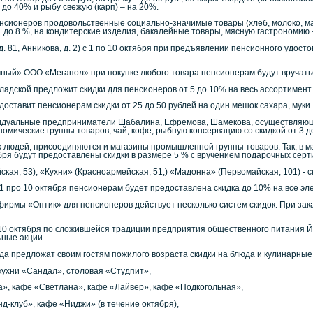
до 40% и рыбу свежую (карп) – на 20%.
нсионеров продовольственные социально-значимые товары (хлеб, молоко, мас
 до 8 %, на кондитерские изделия, бакалейные товары, мясную гастрономию 
д. 81, Анникова, д. 2) с 1 по 10 октября при предъявлении пенсионного удос
чный» ООО «Мегапол» при покупке любого товара пенсионерам будут вручать
ладской предложит скидки для пенсионеров от 5 до 10% на весь ассортимент
ставит пенсионерам скидки от 25 до 50 рублей на один мешок сахара, муки.
идуальные предприниматели Шабалина, Ефремова, Шамекова, осуществляющи
омические группы товаров, чай, кофе, рыбную консервацию со скидкой от 3 д
людей, присоединяются и магазины промышленной группы товаров. Так, в маг
бря будут предоставлены скидки в размере 5 % с вручением подарочных серт
кая, 53), «Кухни» (Красноармейская, 51,) «Мадонна» (Первомайская, 101) -
 1 про 10 октября пенсионерам будет предоставлена скидка до 10% на все э
ирмы «Оптик» для пенсионеров действует несколько систем скидок. При заказ
 10 октября по сложившейся традиции предприятия общественного питания 
ьные акции.
да предложат своим гостям пожилого возраста скидки на блюда и кулинарные
кухни «Сандал», столовая «Студпит»,
», кафе «Светлана», кафе «Лайвер», кафе «Подкогольная»,
нд-клуб», кафе «Ниджи» (в течение октября),