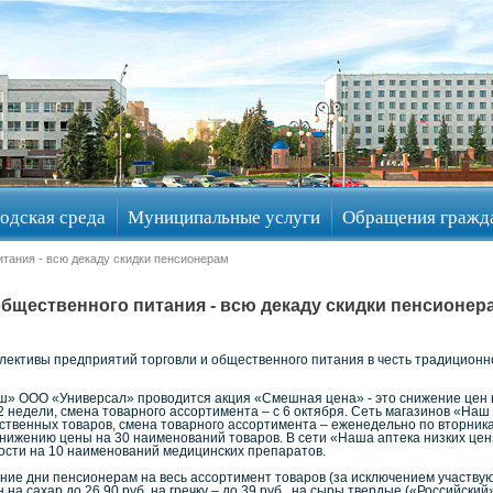
одская среда
Муниципальные услуги
Обращения гражд
итания - всю декаду скидки пенсионерам
общественного питания - всю декаду скидки пенсионер
ллективы предприятий торговли и общественного питания в честь традицио
аш» ООО «Универсал» проводится акция «Смешная цена» - это снижение цен 
2 недели, смена товарного ассортимента – с 6 октября. Сеть магазинов «На
ственных товаров, смена товарного ассортимента – еженедельно по вторник
снижению цены на 30 наименований товаров. В сети «Наша аптека низких цен
сти на 10 наименований медицинских препаратов.
ние дни пенсионерам на весь ассортимент товаров (за исключением участвую
а сахар до 26.90 руб, на гречку – до 39 руб., на сыры твердые («Российский