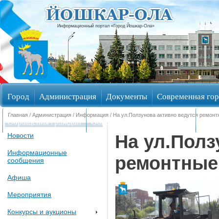
Информационный портал «Город Йошкар-Ола»
Город
Администрация
Документы
Современная гор
Главная
/
Администрация
/
Информация
/ На ул.Ползунова активно ведутся ремон
Обращения граждан
Общественные обсуждения
Изби
На ул.Полз
Новости
Информационные
ремонтные
сообщения
Афиша
Мероприятия
Конкурсы и аукционы