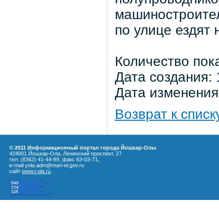
машиностроител
по улице ездят 
Количество пок
Дата создания: 
Дата изменения:
Возврат к списк
© 2011 Информационный портал города Йошкар-Олы
424001 Йошкар-Ола, Ленинский проспект, 27
тел. (8362) 41-44-89, факс 63-03-71,
e-mail yola.adm@mari-el.gov.ru
сайт
www.i-ola.ru