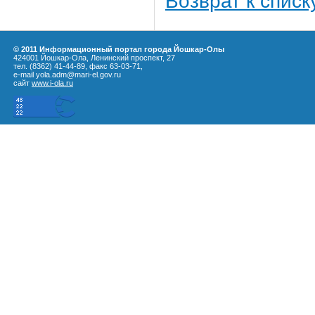
Возврат к списк
© 2011 Информационный портал города Йошкар-Олы
424001 Йошкар-Ола, Ленинский проспект, 27
тел. (8362) 41-44-89, факс 63-03-71,
e-mail yola.adm@mari-el.gov.ru
сайт
www.i-ola.ru