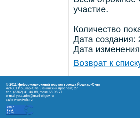
участие.
Количество пок
Дата создания: 
Дата изменения:
Возврат к списк
© 2011 Информационный портал города Йошкар-Олы
424001 Йошкар-Ола, Ленинский проспект, 27
тел. (8362) 41-44-89, факс 63-03-71,
e-mail yola.adm@mari-el.gov.ru
сайт
www.i-ola.ru