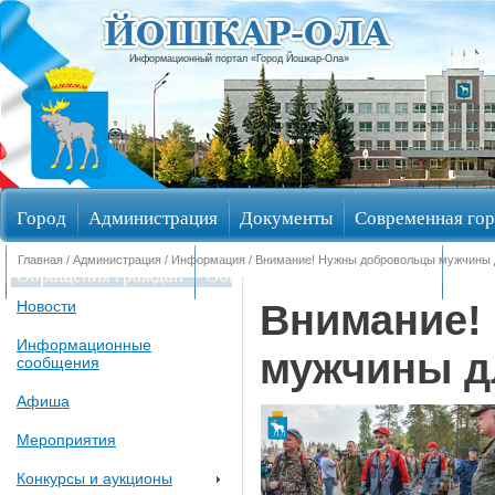
Информационный портал «Город Йошкар-Ола»
Город
Администрация
Документы
Современная гор
Главная
/
Администрация
/
Информация
/ Внимание! Нужны добровольцы мужчины 
Обращения граждан
Общественные обсуждения
Изби
Внимание!
Новости
Информационные
мужчины д
сообщения
Афиша
Мероприятия
Конкурсы и аукционы