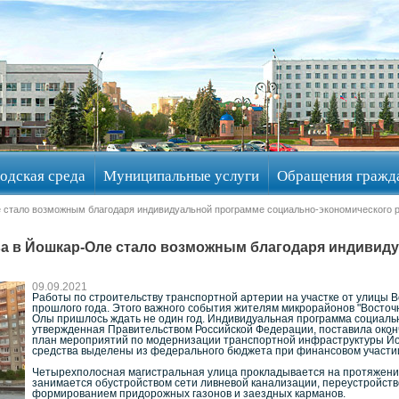
одская среда
Муниципальные услуги
Обращения гражд
е стало возможным благодаря индивидуальной программе социально-экономического 
ва в Йошкар-Оле стало возможным благодаря индивид
09.09.2021
Работы по строительству транспортной артерии на участке от улицы 
прошлого года. Этого важного события жителям микрорайонов "Восточ
Олы пришлось ждать не один год. Индивидуальная программа социальн
утвержденная Правительством Российской Федерации, поставила оконча
план мероприятий по модернизации транспортной инфраструктуры Йош
средства выделены из федерального бюджета при финансовом участи
Четырехполосная магистральная улица прокладывается на протяжении
занимается обустройством сети ливневой канализации, переустройст
формированием придорожных газонов и заездных карманов.