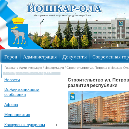
Информационный портал «Город Йошкар-Ола»
Город
Администрация
Документы
Современная гор
Главная
/
Администрация
/
Информация
/ Строительство ул. Петрова в Йошкар-Ол
Избирательные округа
Строительство ул. Петро
Новости
развития республики
Информационные
сообщения
Афиша
Мероприятия
Конкурсы и аукционы