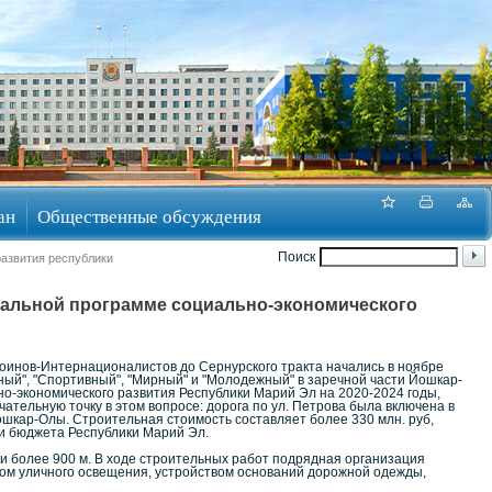
ан
Общественные обсуждения
Поиск
развития республики
уальной программе социально-экономического
Воинов-Интернационалистов до Сернурского тракта начались в ноябре
ный", "Спортивный", "Мирный" и "Молодежный" в заречной части Йошкар-
о-экономического развития Республики Марий Эл на 2020-2024 годы,
тельную точку в этом вопросе: дорога по ул. Петрова была включена в
кар-Олы. Строительная стоимость составляет более 330 млн. руб,
и бюджета Республики Марий Эл.
 более 900 м. В ходе строительных работ подрядная организация
вом уличного освещения, устройством оснований дорожной одежды,