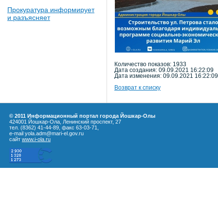
Прокуратура информирует
и разъясняет
Количество показов: 1933
Дата создания: 09.09.2021 16:22:09
Дата изменения: 09.09.2021 16:22:09
Возврат к списку
© 2011 Информационный портал города Йошкар-Олы
424001 Йошкар-Ола, Ленинский проспект, 27
тел. (8362) 41-44-89, факс 63-03-71,
e-mail yola.adm@mari-el.gov.ru
сайт
www.i-ola.ru