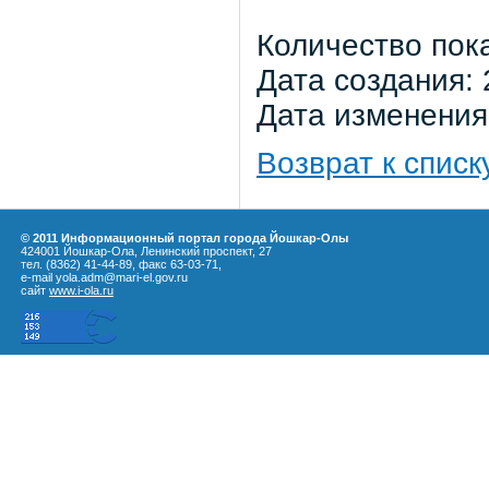
Количество пок
Дата создания: 
Дата изменения:
Возврат к списк
© 2011 Информационный портал города Йошкар-Олы
424001 Йошкар-Ола, Ленинский проспект, 27
тел. (8362) 41-44-89, факс 63-03-71,
e-mail yola.adm@mari-el.gov.ru
сайт
www.i-ola.ru