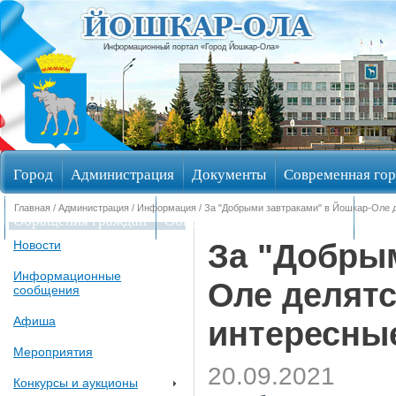
Информационный портал «Город Йошкар-Ола»
Город
Администрация
Документы
Современная гор
Главная
/
Администрация
/
Информация
/ За "Добрыми завтраками" в Йошкар-Оле 
Обращения граждан
Общественные обсуждения
Изби
За "Добрым
Новости
Информационные
Оле делят
сообщения
Афиша
интересны
Мероприятия
20.09.2021
Конкурсы и аукционы