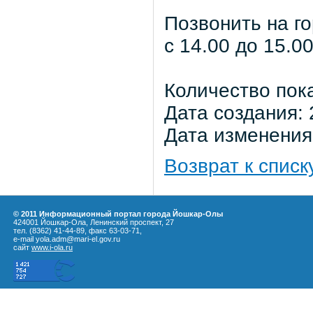
Позвонить на г
с 14.00 до 15.0
Количество пок
Дата создания: 
Дата изменения:
Возврат к списк
© 2011 Информационный портал города Йошкар-Олы
424001 Йошкар-Ола, Ленинский проспект, 27
тел. (8362) 41-44-89, факс 63-03-71,
e-mail yola.adm@mari-el.gov.ru
сайт
www.i-ola.ru