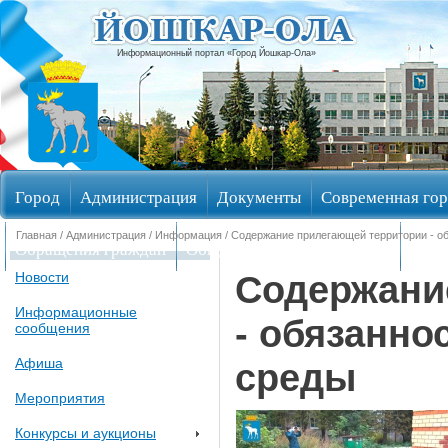
Информационный портал «Город Йошкар-Ола»
Город
Администрация
Документы
Современная гор
Главная
/
Администрация
/
Информация
/ Содержание прилегающей территории - о
Обращения граждан
Общественные обсуждения
Изби
Содержани
Новости
Информационные
- обязанно
сообщения
Афиша
среды
Мероприятия
Конкурсы и аукционы