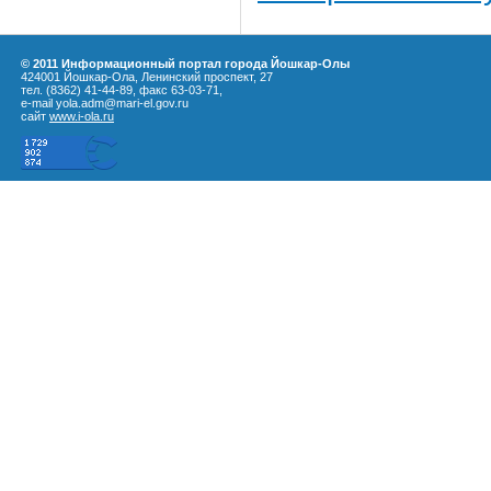
© 2011 Информационный портал города Йошкар-Олы
424001 Йошкар-Ола, Ленинский проспект, 27
тел. (8362) 41-44-89, факс 63-03-71,
e-mail yola.adm@mari-el.gov.ru
сайт
www.i-ola.ru