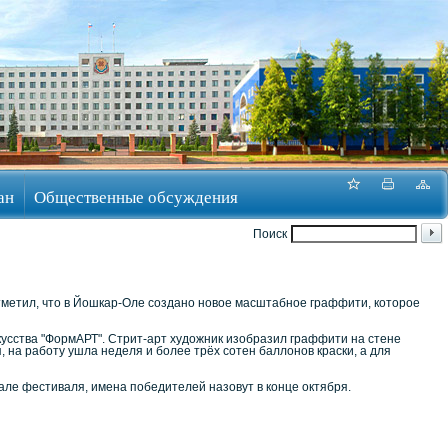
ан
Общественные обсуждения
Поиск
"
отметил, что в Йошкар-Оле создано новое масштабное граффити, которое
кусства "ФормАРТ". Стрит-арт художник изобразил граффити на стене
 на работу ушла неделя и более трёх сотен баллонов краски, а для
але фестиваля, имена победителей назовут в конце октября.