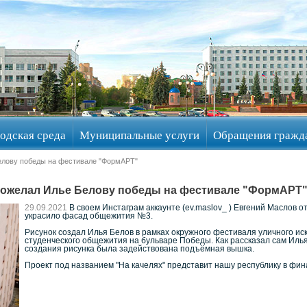
одская среда
Муниципальные услуги
Обращения гражд
елову победы на фестивале "ФормАРТ"
пожелал Илье Белову победы на фестивале "ФормАРТ
29.09.2021
В своем Инстаграм аккаунте (ev.maslov_ ) Евгений Маслов 
украсило фасад общежития №3.
Рисунок создал Илья Белов в рамках окружного фестиваля уличного ис
студенческого общежития на бульваре Победы. Как рассказал сам Илья,
создания рисунка была задействована подъёмная вышка.
Проект под названием "На качелях" представит нашу республику в фин