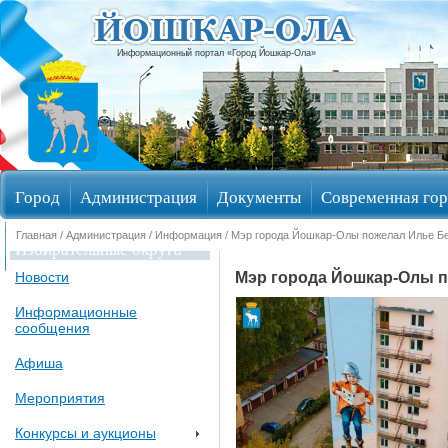
Информационный портал «Город Йошкар-Ола»
Город
Администрация
Документы
Современная гор
Главная
/
Администрация
/
Информация
/ Мэр города Йошкар-Олы пожелал Илье Б
Избирательные округа
Мэр города Йошкар-Олы 
Новости
Информационные
сообщения
Афиша
Мероприятия
Конкурсы и аукционы