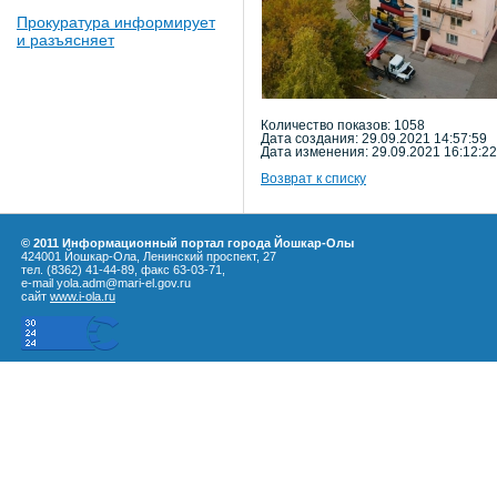
Прокуратура информирует
и разъясняет
Количество показов: 1058
Дата создания: 29.09.2021 14:57:59
Дата изменения: 29.09.2021 16:12:22
Возврат к списку
© 2011 Информационный портал города Йошкар-Олы
424001 Йошкар-Ола, Ленинский проспект, 27
тел. (8362) 41-44-89, факс 63-03-71,
e-mail yola.adm@mari-el.gov.ru
сайт
www.i-ola.ru