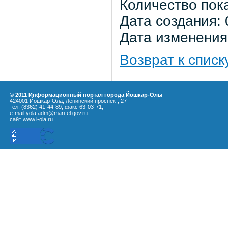
Количество пок
Дата создания: 
Дата изменения:
Возврат к списк
© 2011 Информационный портал города Йошкар-Олы
424001 Йошкар-Ола, Ленинский проспект, 27
тел. (8362) 41-44-89, факс 63-03-71,
e-mail yola.adm@mari-el.gov.ru
сайт
www.i-ola.ru