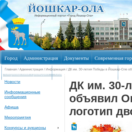
Информационный портал «Город Йошкар-Ола»
Город
Администрация
Документы
Современная гор
Главная
/
Администрация
/
Информация
/ ДК им. 30-летия Победы в Йошкар-Оле об
Обращения граждан
Общественные обсуждения
Изби
ДК им. 30-
Новости
Информационные
объявил On
сообщения
Афиша
логотип дв
Мероприятия
Конкурсы и аукционы