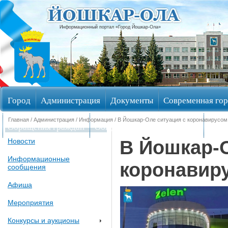
Информационный портал «Город Йошкар-Ола»
Город
Администрация
Документы
Современная гор
Главная
/
Администрация
/
Информация
/ В Йошкар-Оле ситуация с коронавирусом
Обращения граждан
Общественные обсуждения
Изби
В Йошкар-О
Новости
Информационные
коронавир
сообщения
Афиша
Мероприятия
Конкурсы и аукционы