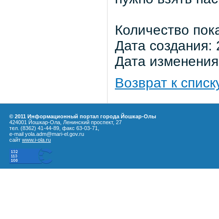
Количество пок
Дата создания: 
Дата изменения:
Возврат к списк
© 2011 Информационный портал города Йошкар-Олы
424001 Йошкар-Ола, Ленинский проспект, 27
тел. (8362) 41-44-89, факс 63-03-71,
e-mail yola.adm@mari-el.gov.ru
сайт
www.i-ola.ru