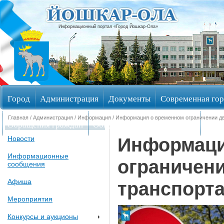
Информационный портал «Город Йошкар-Ола»
Город
Администрация
Документы
Современная гор
Главная
/
Администрация
/
Информация
/ Информация о временном ограничении дв
Обращения граждан
Общественные обсуждения
Изби
Информаци
Новости
Информационные
ограничени
сообщения
Афиша
транспорт
Мероприятия
Конкурсы и аукционы