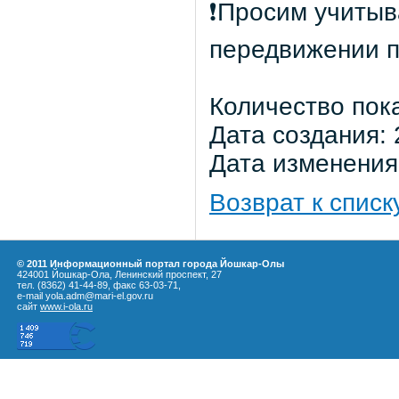
❗️Просим учиты
передвижении п
Количество пок
Дата создания: 
Дата изменения:
Возврат к списк
© 2011 Информационный портал города Йошкар-Олы
424001 Йошкар-Ола, Ленинский проспект, 27
тел. (8362) 41-44-89, факс 63-03-71,
e-mail yola.adm@mari-el.gov.ru
сайт
www.i-ola.ru