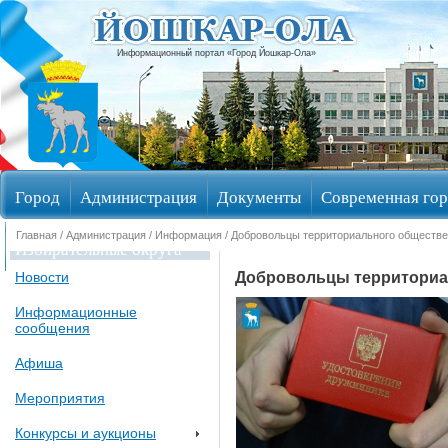
Информационный портал «Город Йошкар-Ола»
Город
Администрация
Документы
Современная гор
Главная
/
Администрация
/
Информация
/ Добровольцы территориального обществе
Избирательные округа
Добровольцы территориа
Новости
Информационные
сообщения
Афиша
Мероприятия
Конкурсы и аукционы