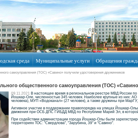
одская среда
Муниципальные услуги
Обращения гражд
нного самоуправления (ТОС) «Савино» получили удостоверения дружинников
льного общественного самоуправления (ТОС) «Савино
09.11.2021
В настоящее время в региональном реестре МВД России по 
Йошкар-Оле, численностью 345 человек. Наиболее крупные из них: АО
человека), МУП «Водоканал» (27 человек), а также дружины при МарГУ
Активное участие в поддержании правопорядка на улицах Йошкар-Олы
движения при ОСБ ДПС ГИБДД МВД по Республике Марий Эл, в которой 
При содействии администрации города Йошкар-Олы были зарегистриро
территориях ТОС: "Свердлова", "Зарубина, 39" и "Савино".