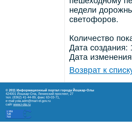
пешеходному пе
недели дорожны
светофоров.
Количество пок
Дата создания: 
Дата изменения:
Возврат к списк
© 2011 Информационный портал города Йошкар-Олы
424001 Йошкар-Ола, Ленинский проспект, 27
тел. (8362) 41-44-89, факс 63-03-71,
e-mail yola.adm@mari-el.gov.ru
сайт
www.i-ola.ru