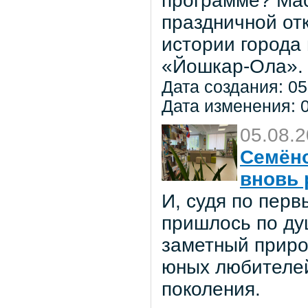
программе? Мас
праздничной от
истории города
«Йошкар-Ола».
Дата создания: 05
Дата изменения: 0
05.08.
Семёно
вновь 
И, судя по пер
пришлось по ду
заметный приро
юных любителей 
поколения.