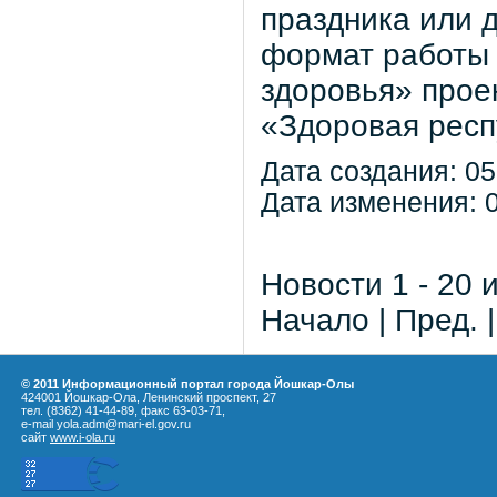
праздника или 
формат работы 
здоровья» прое
«Здоровая респ
Дата создания: 05
Дата изменения: 0
Новости 1 - 20 
Начало | Пред. 
© 2011 Информационный портал города Йошкар-Олы
424001 Йошкар-Ола, Ленинский проспект, 27
тел. (8362) 41-44-89, факс 63-03-71,
e-mail yola.adm@mari-el.gov.ru
сайт
www.i-ola.ru