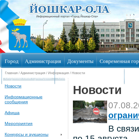
Информационный портал «Город Йошкар-Ола»
Город
Администрация
Документы
Современная гор
Главная
/
Администрация
/
Информация
/ Новости
Обращения граждан
Общественные обсуждения
Изби
Новости
Новости
Информационные
сообщения
07.08.
Афиша
ограни
Мероприятия
В связи
Конкурсы и аукционы
по 15 августа