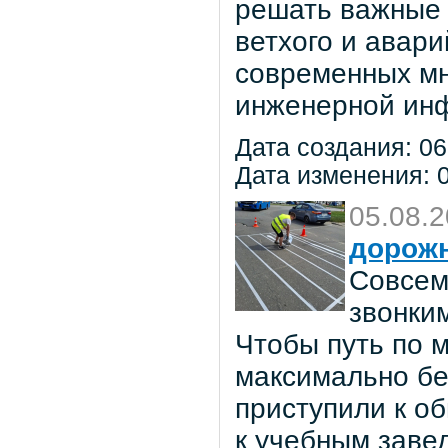
решать важные 
ветхого и авар
современных мн
инженерной инф
Дата создания: 06
Дата изменения: 0
05.08.
дорож
Совсем
звонки
Чтобы путь по 
максимально бе
приступили к о
к учебным заве