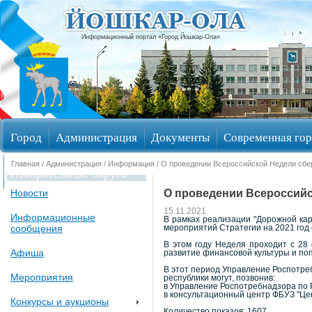
Информационный портал «Город Йошкар-Ола»
Город
Администрация
Документы
Современная гор
Главная
/
Администрация
/
Информация
/ О проведении Всероссийской Недели сб
Избирательные округа
О проведении Всероссийс
Новости
15.11.2021
Информационные
В рамках реализации "Дорожной ка
сообщения
мероприятий Стратегии на 2021 год
В этом году Неделя проходит с 28
Афиша
развитие финансовой культуры и по
В этот период Управление Роспотре
Мероприятия
республики могут, позвонив:
в Управление Роспотребнадзора по РМ
в консультационный центр ФБУЗ "Цент
Конкурсы и аукционы
Количество показов: 1607