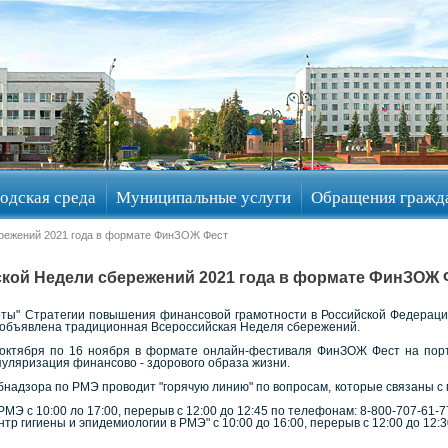
одская среда
Муниципальные услуги
Обращения гражд
ережений 2021 года в формате ФинЗОЖ Фест
кой Недели сбережений 2021 года в формате ФинЗОЖ 
рты" Стратегии повышения финансовой грамотности в Российской Федераци
 объявлена традиционная Всероссийская Неделя сбережений.
 октября по 16 ноября в формате онлайн-фестиваля ФинЗОЖ Фест на порта
пуляризация финансово - здорового образа жизни.
бнадзора по РМЭ проводит "горячую линию" по вопросам, которые связаны с
Э с 10:00 ло 17:00, перерыв с 12:00 до 12:45 по телефонам: 8-800-707-61-77,
р гигиены и эпидемиологии в РМЭ" с 10:00 до 16:00, перерыв с 12:00 до 12:3