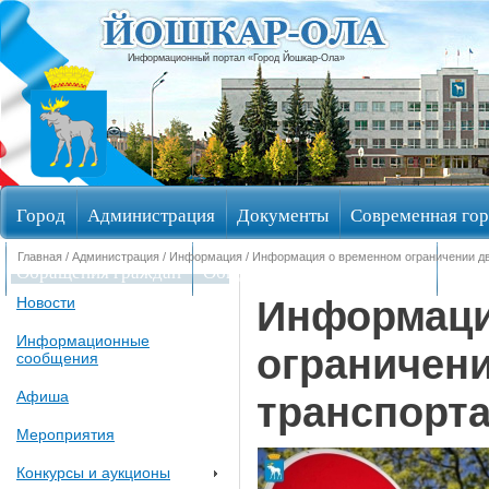
Информационный портал «Город Йошкар-Ола»
Город
Администрация
Документы
Современная гор
Главная
/
Администрация
/
Информация
/ Информация о временном ограничении дв
Обращения граждан
Общественные обсуждения
Изби
Информаци
Новости
Информационные
ограничени
сообщения
Афиша
транспорт
Мероприятия
Конкурсы и аукционы