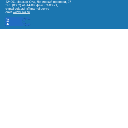
424001 Йошкар-Ола, Ленинский проспект, 27
тел. (8362) 41-44-89, факс 63-03-71,
e-mail yola.adm@mari-el.gov.ru
сайт
www.i-ola.ru