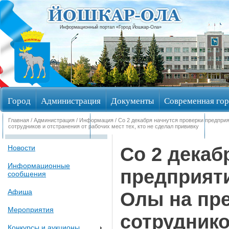
Информационный портал «Город Йошкар-Ола»
Город
Администрация
Документы
Современная гор
Главная
/
Администрация
/
Информация
/ Со 2 декабря начнутся проверки предпри
Обращения граждан
Общественные обсуждения
Изби
сотрудников и отстранения от рабочих мест тех, кто не сделал прививку
Со 2 декаб
Новости
Информационные
предприяти
сообщения
Афиша
Олы на пр
Мероприятия
сотруднико
Конкурсы и аукционы