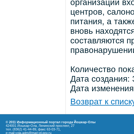
организации вх
центров, салон
питания, а так
вновь находятс
составляются п
правонарушени
Количество пок
Дата создания: 
Дата изменения:
Возврат к списк
© 2011 Информационный портал города Йошкар-Олы
424001 Йошкар-Ола, Ленинский проспект, 27
тел. (8362) 41-44-89, факс 63-03-71,
e-mail yola.adm@mari-el.gov.ru