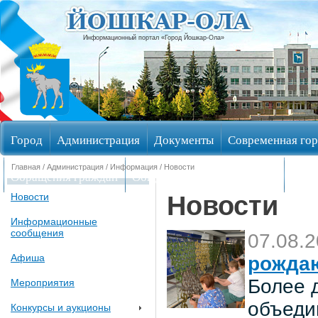
Информационный портал «Город Йошкар-Ола»
Город
Администрация
Документы
Современная гор
Главная
/
Администрация
/
Информация
/ Новости
Обращения граждан
Общественные обсуждения
Изби
Новости
Новости
Информационные
сообщения
07.08.
Афиша
рождаю
Более 
Мероприятия
объеди
Конкурсы и аукционы