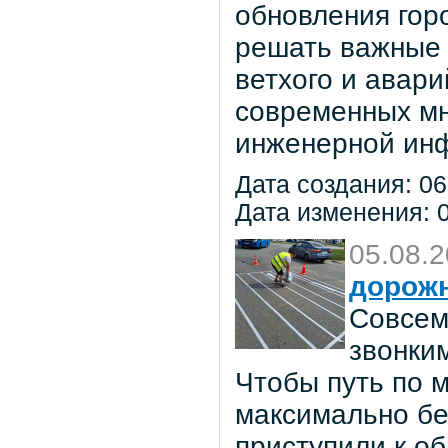
обновления гор
решать важные 
ветхого и авар
современных мн
инженерной инф
Дата создания: 06
Дата изменения: 0
05.08.
дорож
Совсем
звонки
Чтобы путь по 
максимально бе
приступили к о