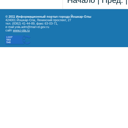
Начало | Пред. 
© 2011 Информационный портал города Йошкар-Олы
424001 Йошкар-Ола, Ленинский проспект, 27
тел. (8362) 41-44-89, факс 63-03-71,
e-mail yola.adm@mari-el.gov.ru
сайт
www.i-ola.ru