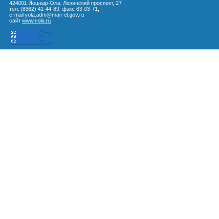
424001 Йошкар-Ола, Ленинский проспект, 27
тел. (8362) 41-44-89, факс 63-03-71,
e-mail yola.adm@mari-el.gov.ru
сайт
www.i-ola.ru