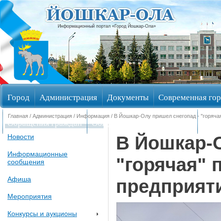
Информационный портал «Город Йошкар-Ола»
Город
Администрация
Документы
Современная гор
Главная
/
Администрация
/
Информация
/ В Йошкар-Олу пришел снегопад - "горяча
Обращения граждан
Общественные обсуждения
Изби
В Йошкар-О
Новости
Информационные
"горячая" 
сообщения
Афиша
предприят
Мероприятия
Конкурсы и аукционы