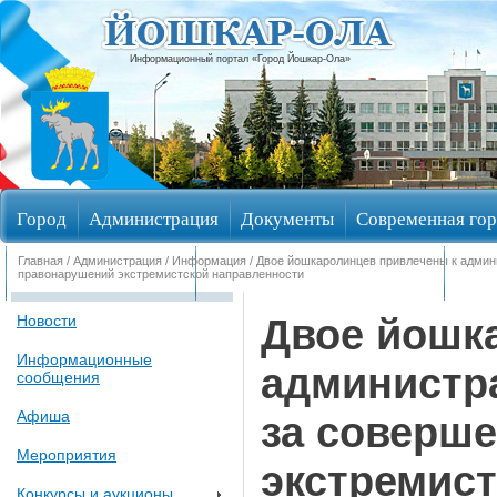
Информационный портал «Город Йошкар-Ола»
Город
Администрация
Документы
Современная гор
Главная
/
Администрация
/
Информация
/ Двое йошкаролинцев привлечены к админ
Обращения граждан
Общественные обсуждения
Изби
правонарушений экстремистской направленности
Двое йошк
Новости
Информационные
администр
сообщения
Афиша
за соверш
Мероприятия
экстремист
Конкурсы и аукционы