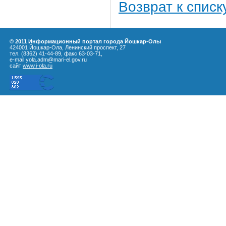
Возврат к списк
© 2011 Информационный портал города Йошкар-Олы
424001 Йошкар-Ола, Ленинский проспект, 27
тел. (8362) 41-44-89, факс 63-03-71,
e-mail yola.adm@mari-el.gov.ru
сайт
www.i-ola.ru